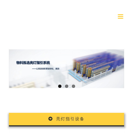
跳
过
内
容
亮灯指引设备